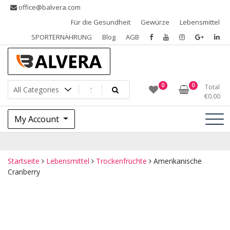
Skip
office@balvera.com
to
Für die Gesundheit
Gewürze
Lebensmittel
content
SPORTERNÄHRUNG
Blog
AGB
Gewürze, Trockenfrüchte, Nüsse und Samen, SPORTERNÄHRUNG
Gewürze Balvera
0
0
Total
€
0.00
My Account
Startseite
Lebensmittel
Trockenfrüchte
Amerikanische
Cranberry