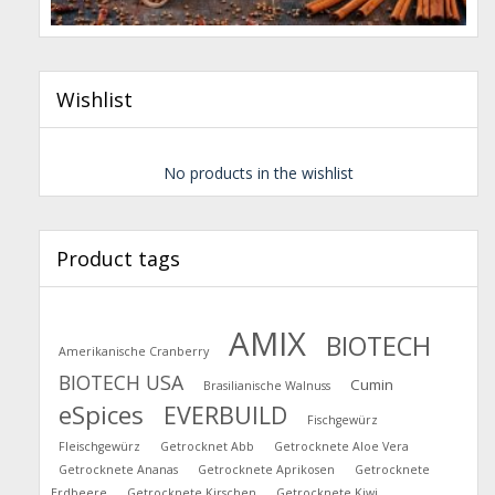
Wishlist
No products in the wishlist
Product tags
AMIX
BIOTECH
Amerikanische Cranberry
BIOTECH USA
Cumin
Brasilianische Walnuss
eSpices
EVERBUILD
Fischgewürz
Fleischgewürz
Getrocknet Abb
Getrocknete Aloe Vera
Getrocknete Ananas
Getrocknete Aprikosen
Getrocknete
Erdbeere
Getrocknete Kirschen
Getrocknete Kiwi