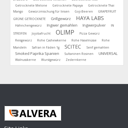
Getrocknete Melone
Getrocknete Papaya
Getrocknete Thai
Mango
Gewürzmischung für linsen
Goji-Beeren
GRAPEFRUIT
HAYA LABS
Grillgewürz
GRÜNE GETROCKNETE
Ingwer gemahlen
Ingwerpulver
Hähnchengewürz
IN
OLIMP
STREIFEN
Jojobafrucht
Pizza Gewürz
Reisgewürz
Rohe Cashewkerne
Rohe Haselnüsse
Rohe
SCITEC
Mandeln
Safran in Fäden 1g
Senf gemahlen
Smoked Paprika Spanien
UNIVERSAL
Sultaninen Rosinen
Walnusskerne
Wurstgewürz
Zedernkerne