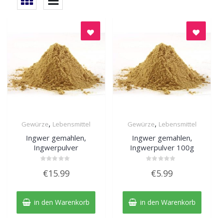
,
,
Gewürze
Lebensmittel
Gewürze
Lebensmittel
Quick View
Quick View
Ingwer gemahlen,
Ingwer gemahlen,
Ingwerpulver
Ingwerpulver 100g
Bewertet
Bewertet
€
15.99
€
5.99
mit
mit
0
0
von
von
5
5
in den Warenkorb
in den Warenkorb