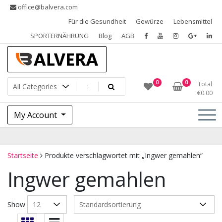
Skip
office@balvera.com
to
Für die Gesundheit
Gewürze
Lebensmittel
content
SPORTERNÄHRUNG
Blog
AGB
Gewürze, Trockenfrüchte, Nüsse und Samen, SPORTERNÄHRUNG
Gewürze Balvera
0
0
Total
€
0.00
My Account
Startseite
Produkte verschlagwortet mit „Ingwer gemahlen“
Ingwer gemahlen
Show