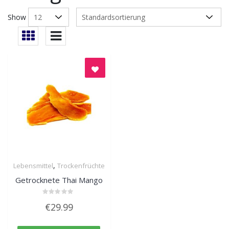
Show
,
Lebensmittel
Trockenfrüchte
Quick View
Getrocknete Thai Mango
Bewertet
€
29.99
mit
0
von
5