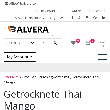
Skip
office@balvera.com
to
Für die Gesundheit
Gewürze
Lebensmittel
content
SPORTERNÄHRUNG
Blog
AGB
Gewürze, Trockenfrüchte, Nüsse und Samen, SPORTERNÄHRUNG
Gewürze Balvera
0
0
Total
€
0.00
My Account
Startseite
Produkte verschlagwortet mit „Getrocknete Thai
Mango“
Getrocknete Thai
Mango