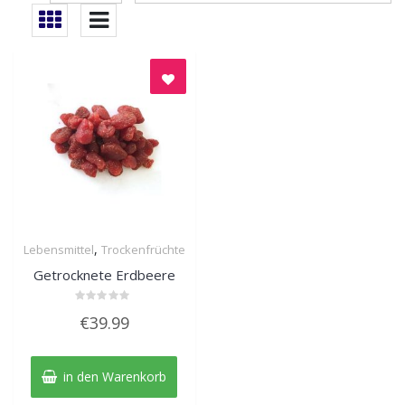
,
Lebensmittel
Trockenfrüchte
Quick View
Getrocknete Erdbeere
Bewertet
€
39.99
mit
0
von
5
in den Warenkorb