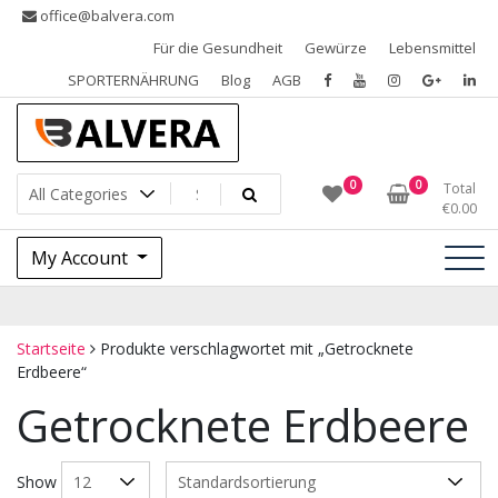
Skip
office@balvera.com
to
Für die Gesundheit
Gewürze
Lebensmittel
content
SPORTERNÄHRUNG
Blog
AGB
Gewürze, Trockenfrüchte, Nüsse und Samen, SPORTERNÄHRUNG
Gewürze Balvera
0
0
Total
€
0.00
My Account
Startseite
Produkte verschlagwortet mit „Getrocknete
Erdbeere“
Getrocknete Erdbeere
Show