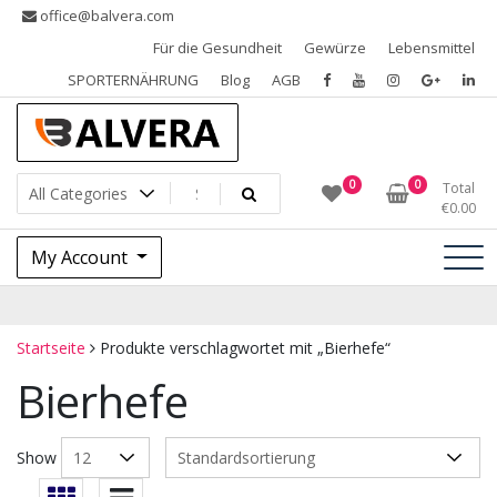
Skip
office@balvera.com
to
Für die Gesundheit
Gewürze
Lebensmittel
content
SPORTERNÄHRUNG
Blog
AGB
Gewürze, Trockenfrüchte, Nüsse und Samen, SPORTERNÄHRUNG
Gewürze Balvera
0
0
Total
€
0.00
My Account
Startseite
Produkte verschlagwortet mit „Bierhefe“
Bierhefe
Show