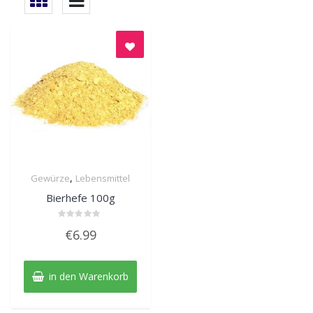
,
Gewürze
Lebensmittel
Quick View
Bierhefe 100g
Bewertet
€
6.99
mit
0
von
5
in den Warenkorb