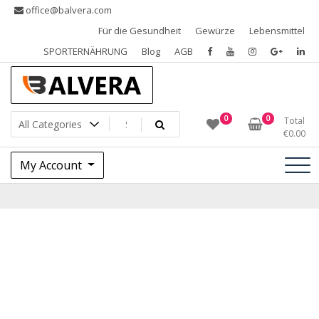
Skip
office@balvera.com
to
Für die Gesundheit
Gewürze
Lebensmittel
content
SPORTERNÄHRUNG
Blog
AGB
Gewürze, Trockenfrüchte, Nüsse und Samen, SPORTERNÄHRUNG
Gewürze Balvera
0
0
Total
€
0.00
My Account